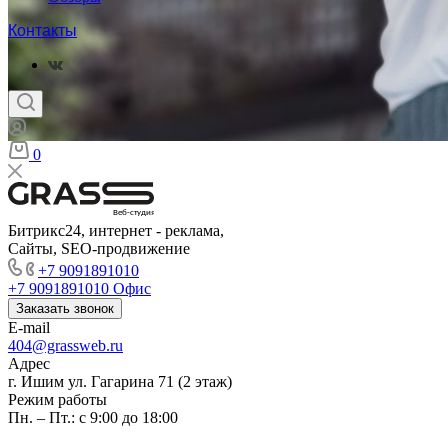
Контакты
0
Веб-студия
Битрикс24, интернет - реклама,
Сайты, SEO-продвижение
+7 9091891010
+7 9091891010
Офис
Заказать звонок
E-mail
404@grassweb.ru
Адрес
г. Ишим ул. Гагарина 71 (2 этаж)
Режим работы
Пн. – Пт.: с 9:00 до 18:00