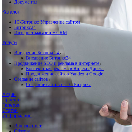
Документы
Каталог
1С-Битрикс: Управление сайтом
Битрикс24
Интернет-магазин + CRM
Услуги
Внедрение Битрикс24
Внедрение Битрикс24
Продвижение SEO и реклама в интернете
Контекстная реклама в Яндекс.Директ
Продвижение сайтов Yandex и Google
Создание сайтов
Создание сайтов на 1С-Битрикс
Акции
Проекты
Галерея
Статьи
Информация
Вопрос-ответ
Обзоры