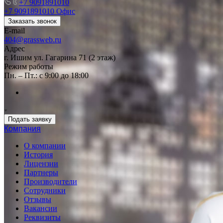
+7 9091891010
+7 9091891010
Офис
Заказать звонок
E-mail
404@grassweb.ru
Адрес
г. Ишим ул. Гагарина 71 (2 этаж)
Режим работы
Пн. – Пт.: с 9:00 до 18:00
Подать заявку
Компания
О компании
История
Лицензии
Партнеры
Производители
Сотрудники
Отзывы
Вакансии
Реквизиты