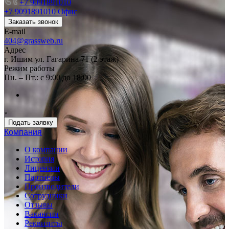
+7 9091891010
+7 9091891010
Офис
Заказать звонок
E-mail
404@grassweb.ru
Адрес
г. Ишим ул. Гагарина 71 (2 этаж)
Режим работы
Пн. – Пт.: с 9:00 до 18:00
Подать заявку
Компания
О компании
История
Лицензии
Партнеры
Производители
Сотрудники
Отзывы
Вакансии
Реквизиты