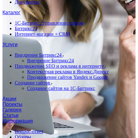
Документы
Каталог
1С-Битрикс: Управление сайтом
Битрикс24
Интернет-магазин + CRM
Услуги
Внедрение Битрикс24
Внедрение Битрикс24
Продвижение SEO и реклама в интернете
Контекстная реклама в Яндекс.Директ
Продвижение сайтов Yandex и Google
Создание сайтов
Создание сайтов на 1С-Битрикс
Акции
Проекты
Галерея
Статьи
Информация
Вопрос-ответ
Обзоры