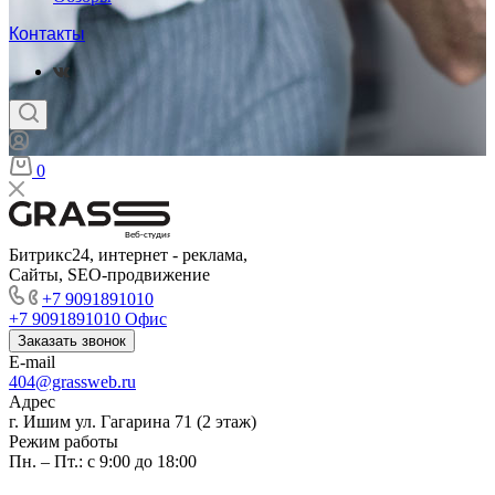
Контакты
0
Веб-студия
Битрикс24, интернет - реклама,
Сайты, SEO-продвижение
+7 9091891010
+7 9091891010
Офис
Заказать звонок
E-mail
404@grassweb.ru
Адрес
г. Ишим ул. Гагарина 71 (2 этаж)
Режим работы
Пн. – Пт.: с 9:00 до 18:00