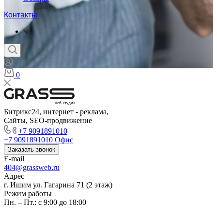
Контакты
0
Веб-студия
Битрикс24, интернет - реклама,
Сайты, SEO-продвижение
+7 9091891010
+7 9091891010
Офис
Заказать звонок
E-mail
404@grassweb.ru
Адрес
г. Ишим ул. Гагарина 71 (2 этаж)
Режим работы
Пн. – Пт.: с 9:00 до 18:00