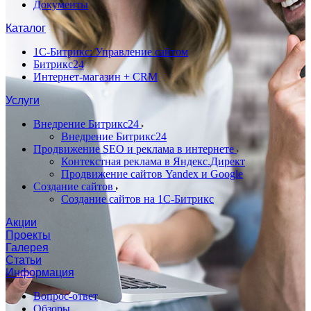
Документы
Каталог
1С-Битрикс: Управление сайтом
Битрикс24
Интернет-магазин + CRM
Услуги
Внедрение Битрикс24
Внедрение Битрикс24
Продвижение SEO и реклама в интернете
Контекстная реклама в Яндекс.Директ
Продвижение сайтов Yandex и Google
Создание сайтов
Создание сайтов на 1С-Битрикс
Акции
Проекты
Галерея
Статьи
Информация
Вопрос-ответ
Обзоры