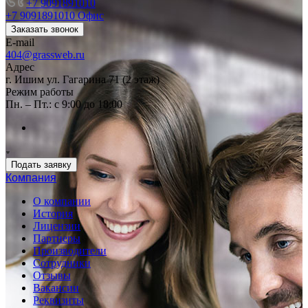
+7 9091891010
+7 9091891010
Офис
Заказать звонок
E-mail
404@grassweb.ru
Адрес
г. Ишим ул. Гагарина 71 (2 этаж)
Режим работы
Пн. – Пт.: с 9:00 до 18:00
Подать заявку
Компания
О компании
История
Лицензии
Партнеры
Производители
Сотрудники
Отзывы
Вакансии
Реквизиты