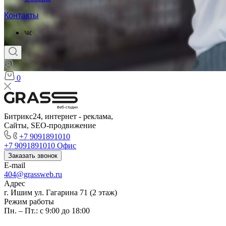
Контакты
0
Веб-студия
Битрикс24, интернет - реклама,
Сайты, SEO-продвижение
+7 9091891010
+7 9091891010
Офис
Заказать звонок
E-mail
404@grassweb.ru
Адрес
г. Ишим ул. Гагарина 71 (2 этаж)
Режим работы
Пн. – Пт.: с 9:00 до 18:00