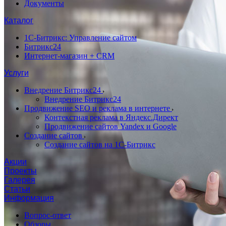
Документы
Каталог
1С-Битрикс: Управление сайтом
Битрикс24
Интернет-магазин + CRM
Услуги
Внедрение Битрикс24
Внедрение Битрикс24
Продвижение SEO и реклама в интернете
Контекстная реклама в Яндекс.Директ
Продвижение сайтов Yandex и Google
Создание сайтов
Создание сайтов на 1С-Битрикс
Акции
Проекты
Галерея
Статьи
Информация
Вопрос-ответ
Обзоры