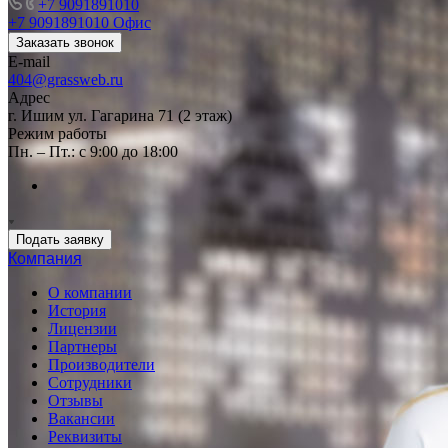
+7 9091891010
+7 9091891010
Офис
Заказать звонок
E-mail
404@grassweb.ru
Адрес
г. Ишим ул. Гагарина 71 (2 этаж)
Режим работы
Пн. – Пт.: с 9:00 до 18:00
Подать заявку
Компания
О компании
История
Лицензии
Партнеры
Производители
Сотрудники
Отзывы
Вакансии
Реквизиты