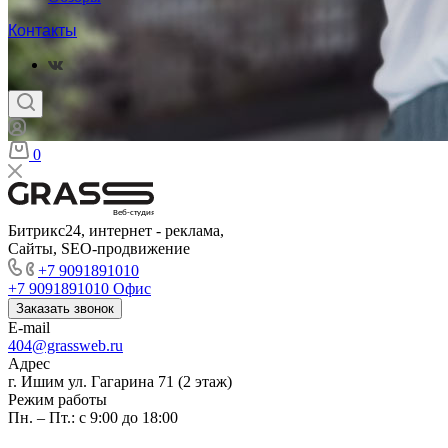
Контакты
0
Веб-студия
Битрикс24, интернет - реклама,
Сайты, SEO-продвижение
+7 9091891010
+7 9091891010
Офис
Заказать звонок
E-mail
404@grassweb.ru
Адрес
г. Ишим ул. Гагарина 71 (2 этаж)
Режим работы
Пн. – Пт.: с 9:00 до 18:00