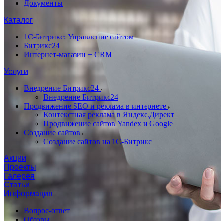
Документы
Каталог
1С-Битрикс: Управление сайтом
Битрикс24
Интернет-магазин + CRM
Услуги
Внедрение Битрикс24
Внедрение Битрикс24
Продвижение SEO и реклама в интернете
Контекстная реклама в Яндекс.Директ
Продвижение сайтов Yandex и Google
Создание сайтов
Создание сайтов на 1С-Битрикс
Акции
Проекты
Галерея
Статьи
Информация
Вопрос-ответ
Обзоры