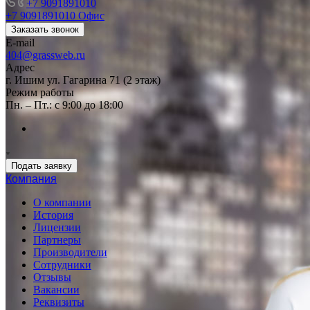
+7 9091891010
+7 9091891010
Офис
Заказать звонок
E-mail
404@grassweb.ru
Адрес
г. Ишим ул. Гагарина 71 (2 этаж)
Режим работы
Пн. – Пт.: с 9:00 до 18:00
Подать заявку
Компания
О компании
История
Лицензии
Партнеры
Производители
Сотрудники
Отзывы
Вакансии
Реквизиты