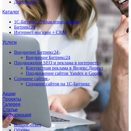
Документы
Каталог
1С-Битрикс: Управление сайтом
Битрикс24
Интернет-магазин + CRM
Услуги
Внедрение Битрикс24
Внедрение Битрикс24
Продвижение SEO и реклама в интернете
Контекстная реклама в Яндекс.Директ
Продвижение сайтов Yandex и Google
Создание сайтов
Создание сайтов на 1С-Битрикс
Акции
Проекты
Галерея
Статьи
Информация
Вопрос-ответ
Обзоры