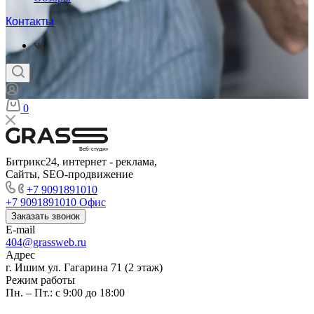
Контакты
0
Веб-студия
Битрикс24, интернет - реклама,
Сайты, SEO-продвижение
+7 9091891010
+7 9091891010
Офис
Заказать звонок
E-mail
404@grassweb.ru
Адрес
г. Ишим ул. Гагарина 71 (2 этаж)
Режим работы
Пн. – Пт.: с 9:00 до 18:00