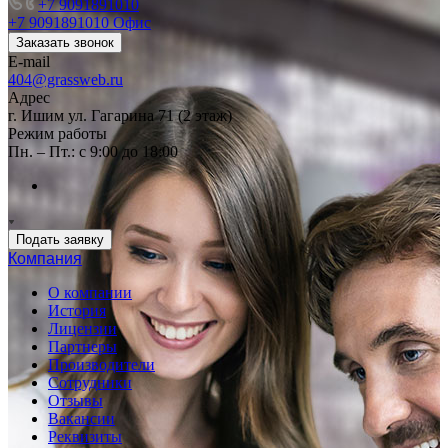
+7 9091891010
+7 9091891010
Офис
Заказать звонок
E-mail
404@grassweb.ru
Адрес
г. Ишим ул. Гагарина 71 (2 этаж)
Режим работы
Пн. – Пт.: с 9:00 до 18:00
Подать заявку
Компания
О компании
История
Лицензии
Партнеры
Производители
Сотрудники
Отзывы
Вакансии
Реквизиты