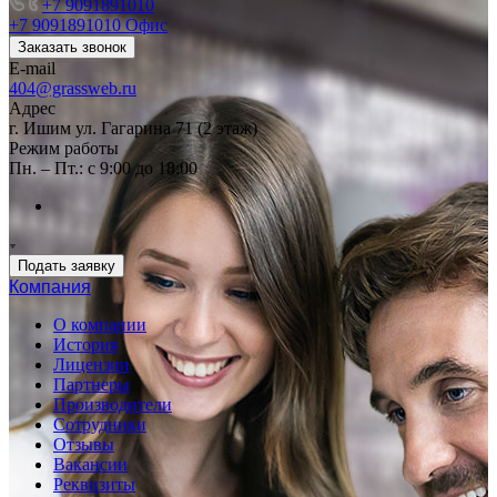
+7 9091891010
+7 9091891010
Офис
Заказать звонок
E-mail
404@grassweb.ru
Адрес
г. Ишим ул. Гагарина 71 (2 этаж)
Режим работы
Пн. – Пт.: с 9:00 до 18:00
Подать заявку
Компания
О компании
История
Лицензии
Партнеры
Производители
Сотрудники
Отзывы
Вакансии
Реквизиты