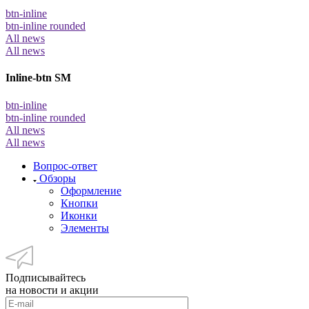
btn-inline
btn-inline rounded
All news
All news
Inline-btn SM
btn-inline
btn-inline rounded
All news
All news
Вопрос-ответ
Обзоры
Оформление
Кнопки
Иконки
Элементы
Подписывайтесь
на новости и акции