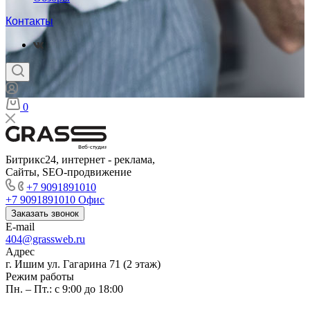
Контакты
0
Веб-студия
Битрикс24, интернет - реклама,
Сайты, SEO-продвижение
+7 9091891010
+7 9091891010
Офис
Заказать звонок
E-mail
404@grassweb.ru
Адрес
г. Ишим ул. Гагарина 71 (2 этаж)
Режим работы
Пн. – Пт.: с 9:00 до 18:00