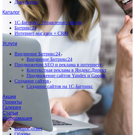
Документы
Каталог
1С-Битрикс: Управление сайтом
Битрикс24
Интернет-магазин + CRM
Услуги
Внедрение Битрикс24
Внедрение Битрикс24
Продвижение SEO и реклама в интернете
Контекстная реклама в Яндекс.Директ
Продвижение сайтов Yandex и Google
Создание сайтов
Создание сайтов на 1С-Битрикс
Акции
Проекты
Галерея
Статьи
Информация
Вопрос-ответ
Обзоры