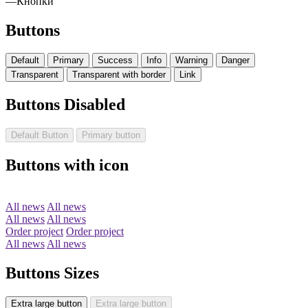
—
Кнопки
Buttons
Default
Primary
Success
Info
Warning
Danger
Transparent
Transparent with border
Link
Buttons Disabled
Default Button
Primary button
Buttons with icon
All news
All news
All news
All news
Order project
Order project
All news
All news
Buttons Sizes
Extra large button
Extra large button