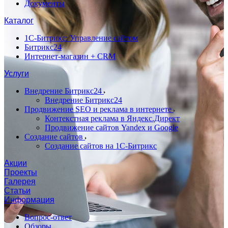
Документы
Каталог
1С-Битрикс: Управление сайтом
Битрикс24
Интернет-магазин + CRM
Услуги
Внедрение Битрикс24
Внедрение Битрикс24
Продвижение SEO и реклама в интернете
Контекстная реклама в Яндекс.Директ
Продвижение сайтов Yandex и Google
Создание сайтов
Создание сайтов на 1С-Битрикс
Акции
Проекты
Галерея
Статьи
Информация
Вопрос-ответ
Обзоры