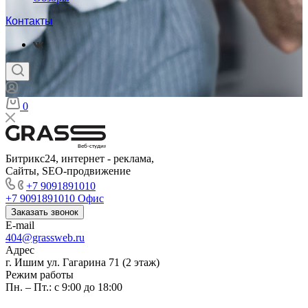
Контакты
0
Веб-студия
Битрикс24, интернет - реклама,
Сайты, SEO-продвижение
+7 9091891010
+7 9091891010
Офис
Заказать звонок
E-mail
404@grassweb.ru
Адрес
г. Ишим ул. Гагарина 71 (2 этаж)
Режим работы
Пн. – Пт.: с 9:00 до 18:00