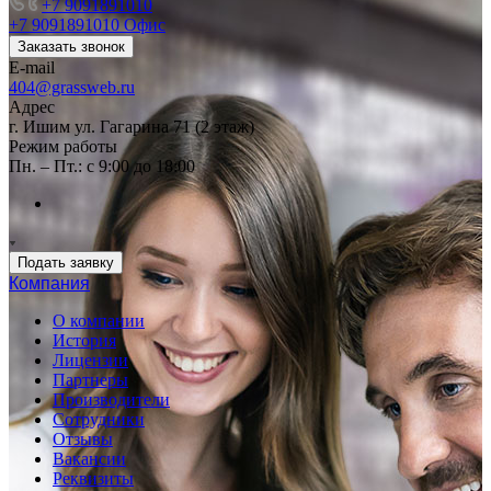
+7 9091891010
+7 9091891010
Офис
Заказать звонок
E-mail
404@grassweb.ru
Адрес
г. Ишим ул. Гагарина 71 (2 этаж)
Режим работы
Пн. – Пт.: с 9:00 до 18:00
Подать заявку
Компания
О компании
История
Лицензии
Партнеры
Производители
Сотрудники
Отзывы
Вакансии
Реквизиты